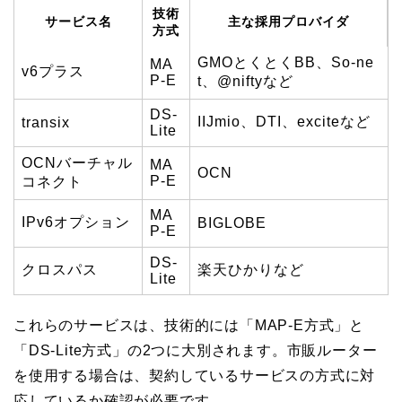
技術
サービス名
主な採用プロバイダ
方式
GMOとくとくBB、So-ne
MA
v6プラス
P-E
t、@niftyなど
DS-
IIJmio、DTI、exciteなど
transix
Lite
OCNバーチャル
MA
OCN
P-E
コネクト
MA
IPv6オプション
BIGLOBE
P-E
DS-
クロスパス
楽天ひかりなど
Lite
これらのサービスは、技術的には「MAP-E方式」と
「DS-Lite方式」の2つに大別されます。市販ルーター
を使用する場合は、契約しているサービスの方式に対
応しているか確認が必要です。