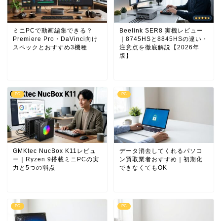
ミニPCで動画編集できる？
Beelink SER8 実機レビュー
Premiere Pro・DaVinci向け
｜8745HSと8845HSの違い・
スペックとおすすめ3機種
注意点を徹底解説【2026年
版】
PC
PC
GMKtec NucBox K11レビュ
データ消去してくれるパソコ
ー｜Ryzen 9搭載ミニPCの実
ン買取業者おすすめ｜初期化
力と5つの弱点
できなくてもOK
PC
PC