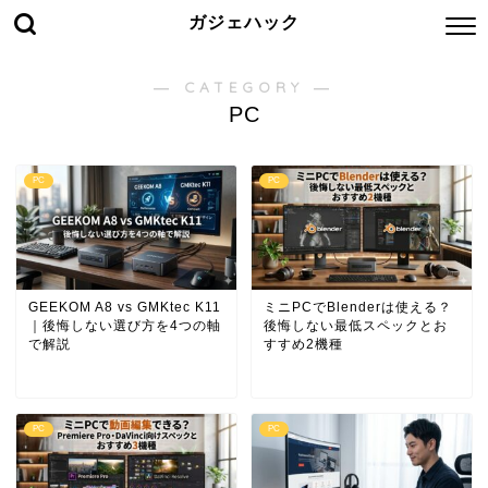
ガジェハック
― CATEGORY ―
PC
PC
PC
GEEKOM A8 vs GMKtec K11
ミニPCでBlenderは使える？
｜後悔しない選び方を4つの軸
後悔しない最低スペックとお
で解説
すすめ2機種
PC
PC