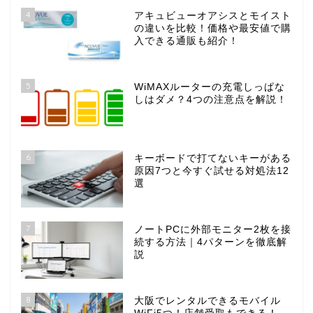
4
アキュビューオアシスとモイスト
の違いを比較！価格や最安値で購
入できる通販も紹介！
5
WiMAXルーターの充電しっぱな
しはダメ？4つの注意点を解説！
6
キーボードで打てないキーがある
原因7つと今すぐ試せる対処法12
選
7
ノートPCに外部モニター2枚を接
続する方法｜4パターンを徹底解
説
8
大阪でレンタルできるモバイル