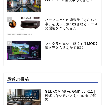
WiFi5つ！店舗受取もできる！
9
パナソニックの燻製器「けむらん
亭」を使って魚の焼き物とチーズ
の燻製を作ってみた
10
マイクラが重い！軽くするMOD7
選と導入方法を徹底解説
最近の投稿
GEEKOM A8 vs GMKtec K11｜
後悔しない選び方を4つの軸で解
説