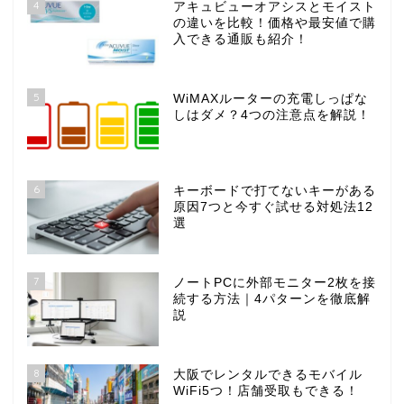
4
アキュビューオアシスとモイスト
の違いを比較！価格や最安値で購
入できる通販も紹介！
5
WiMAXルーターの充電しっぱな
しはダメ？4つの注意点を解説！
6
キーボードで打てないキーがある
原因7つと今すぐ試せる対処法12
選
7
ノートPCに外部モニター2枚を接
続する方法｜4パターンを徹底解
説
8
大阪でレンタルできるモバイル
WiFi5つ！店舗受取もできる！