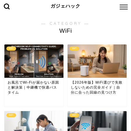
ガジェハック
― CATEGORY ―
WiFi
WiFi
WiFi
お風呂でWi-Fiが届かない原因
【2026年版】WiFi選びで失敗
と解決策｜中継機で快適バス
しないための完全ガイド｜自
タイム
分に合った回線の見つけ方
WiFi
WiFi