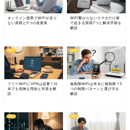
オンライン授業でWiFiが足り
WiFi繋がらないスマホだけ家
ない原因と5つの改善策
で起きる原因7つと解決手順を
解説
WiFi
WiFi
フリーWiFiにVPNは必要？日
無制限WiFiは本当に無制限？5
本でも危険な理由と対策を解
つの制限パターンと選び方を
説
解説
WiFi
WiFi