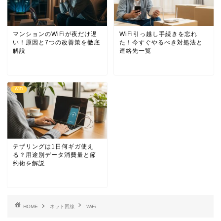
マンションのWiFiが夜だけ遅
WiFi引っ越し手続きを忘れ
い！原因と7つの改善策を徹底
た！今すぐやるべき対処法と
解説
連絡先一覧
WiFi
テザリングは1日何ギガ使え
る？用途別データ消費量と節
約術を解説
HOME
ネット回線
WiFi