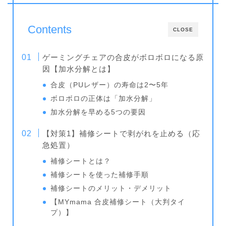
Contents
CLOSE
ゲーミングチェアの合皮がボロボロになる原
因【加水分解とは】
合皮（PUレザー）の寿命は2〜5年
ボロボロの正体は「加水分解」
加水分解を早める5つの要因
【対策1】補修シートで剥がれを止める（応
急処置）
補修シートとは？
補修シートを使った補修手順
補修シートのメリット・デメリット
【MYmama 合皮補修シート（大判タイ
プ）】