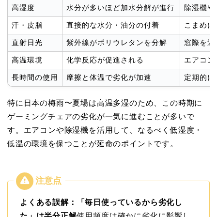
高湿度
水分が多いほど加水分解が進行
除湿機や
汗・皮脂
直接的な水分・油分の付着
こまめに
直射日光
紫外線がポリウレタンを分解
窓際を避
高温環境
化学反応が促進される
エアコン
長時間の使用
摩擦と体温で劣化が加速
定期的に
特に日本の梅雨〜夏場は高温多湿のため、この時期に
ゲーミングチェアの劣化が一気に進むことが多いで
す。エアコンや除湿機を活用して、なるべく低湿度・
低温の環境を保つことが延命のポイントです。
よくある誤解：「毎日使っているから劣化し
た」は半分正解
使用頻度は確かに劣化に影響し