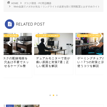
HOME
デスク環境・PC周辺機器
Web会議でメガネが光る！リングライトの反射を防ぐ照明配置とおすすめライト
RELATED POST
デスク環境・PC周辺機器
デスク環境・PC周辺機器
デスク環境・PC周辺機器
デュアルモニターで首が
ゲーミングチェアが夏暑
痛い原因と対策7選｜正
い！7つの対策と涼しく
しい配置を解説
使うコツを解説
L字デスクの配線
解決！穴あけ不要
キリさせるケーブ
理...