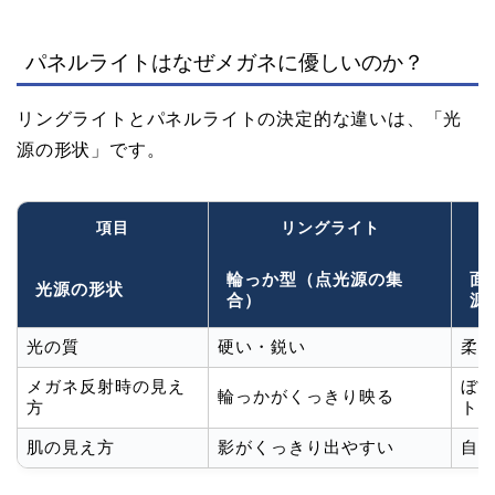
パネルライトはなぜメガネに優しいのか？
リングライトとパネルライトの決定的な違いは、「光
源の形状」です。
項目
リングライト
輪っか型（点光源の集
面
光源の形状
合）
源
光の質
硬い・鋭い
柔
メガネ反射時の見え
ぼ
輪っかがくっきり映る
方
ト
肌の見え方
影がくっきり出やすい
自