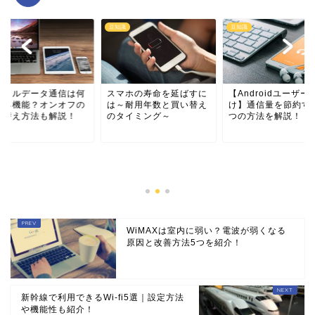
識
豆知識
豆知識
マホの寿命を延ばすに
【Androidユーザー向
～耐用年数と買い替え
け】通信量を節約する5
タイミング～
つの方法を解説！
モバイルデータ通信
をする機能？オンオ
切り替え方法も解説
WiMAXは室内に弱い？電波が弱くなる
原因と改善方法5つを紹介！
新幹線で利用できるWi-fi5選｜設定方法
や機能性も紹介！