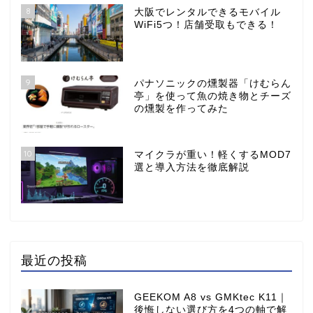
8
大阪でレンタルできるモバイル
WiFi5つ！店舗受取もできる！
9
パナソニックの燻製器「けむらん
亭」を使って魚の焼き物とチーズ
の燻製を作ってみた
10
マイクラが重い！軽くするMOD7
選と導入方法を徹底解説
最近の投稿
GEEKOM A8 vs GMKtec K11｜
後悔しない選び方を4つの軸で解